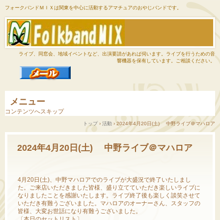
フォークバンドＭＩＸは関東を中心に活動するアマチュアのおやじバンドです。
ライブ、同窓会、地域イベントなど、出演要請があれば伺います。ライブを行うための音
響機器を保有しています。ご相談ください。
メニュー
コンテンツへスキップ
トップ
›
活動
›
2024年4月20日(土) 中野ライブ＠マハロア
2024年4月20日(土) 中野ライブ＠マハロア
4月20日(土)、中野マハロアでのライブが大盛況で終了いたしまし
た。ご来店いただきました皆様、盛り立てていただき楽しいライブに
なりましたことを感謝いたします。ライブ終了後も楽しく談笑させて
いただき有難うございました。マハロアのオーナーさん、スタッフの
皆様、大変お世話になり有難うございました。
〔本日のセットリスト〕