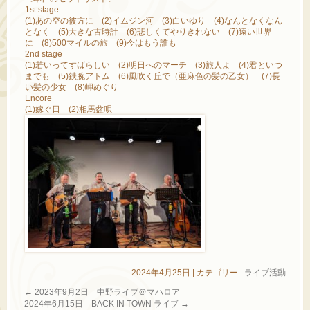
1st stage
(1)あの空の彼方に (2)イムジン河 (3)白いゆり (4)なんとなくなん
となく (5)大きな古時計 (6)悲しくてやりきれない (7)遠い世界
に (8)500マイルの旅 (9)今はもう誰も
2nd stage
(1)若いってすばらしい (2)明日へのマーチ (3)旅人よ (4)君といつ
までも (5)鉄腕アトム (6)風吹く丘で（亜麻色の髪の乙女） (7)長
い髪の少女 (8)岬めぐり
Encore
(1)嫁ぐ日 (2)相馬盆唄
2024年4月25日
|
カテゴリー :
ライブ活動
←
2023年9月2日 中野ライブ＠マハロア
2024年6月15日 BACK IN TOWN ライブ
→