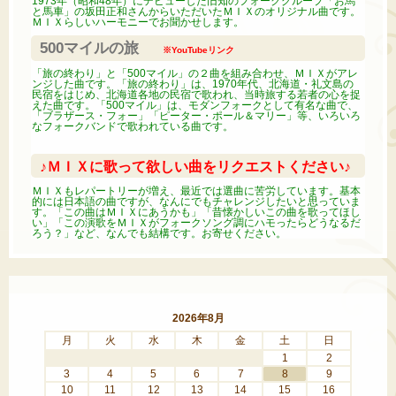
1973年（昭和48年）にデビューした旧知のフォークグループ「お馬
と馬車」の坂田正和さんからいただいたＭＩＸのオリジナル曲です。
ＭＩＸらしいハーモニーでお聞かせします。
500マイルの旅
※YouTubeリンク
「旅の終わり」と「500マイル」の２曲を組み合わせ、ＭＩＸがアレ
ンジした曲です。「旅の終わり」は、1970年代、北海道・礼文島の
民宿をはじめ、北海道各地の民宿で歌われ、当時旅する若者の心を捉
えた曲です。「500マイル」は、モダンフォークとして有名な曲で、
「ブラザース・フォー」「ピーター・ポール＆マリー」等、いろいろ
なフォークバンドで歌われている曲です。
♪ＭＩＸに歌って欲しい曲をリクエストください♪
ＭＩＸもレパートリーが増え、最近では選曲に苦労しています。基本
的には日本語の曲ですが、なんにでもチャレンジしたいと思っていま
す。「この曲はＭＩＸにあうかも」「昔懐かしいこの曲を歌ってほし
い」「この演歌をＭＩＸがフォークソング調にハモったらどうなるだ
ろう？」など、なんでも結構です。お寄せください。
2026年8月
月
火
水
木
金
土
日
1
2
3
4
5
6
7
8
9
10
11
12
13
14
15
16