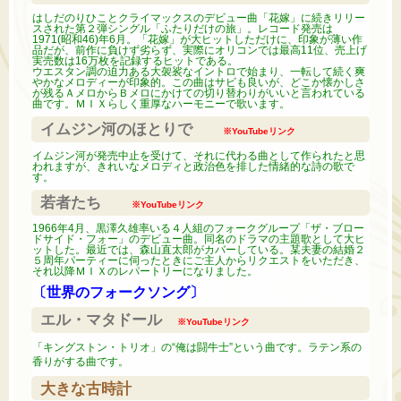
はしだのりひことクライマックスのデビュー曲「花嫁」に続きリリー
スされた第２弾シングル「ふたりだけの旅」。レコード発売は
1971(昭和46)年6月。「花嫁」が大ヒットしただけに、印象が薄い作
品だが、前作に負けず劣らず、実際にオリコンでは最高11位、売上げ
実売数は16万枚を記録するヒットである。
ウエスタン調の迫力ある大袈裟なイントロで始まり、一転して続く爽
やかなメロディーが印象的。この曲はサビも良いが、どこか懐かしさ
が残るＡメロからＢメロにかけての切り替わりがいいと言われている
曲です。ＭＩＸらしく重厚なハーモニーで歌います。
イムジン河のほとりで
※YouTubeリンク
イムジン河が発売中止を受けて、それに代わる曲として作られたと思
われますが、きれいなメロディと政治色を排した情緒的な詩の歌で
す。
若者たち
※YouTubeリンク
1966年4月、黒澤久雄率いる４人組のフォークグループ「ザ・ブロー
ドサイド・フォー」のデビュー曲。同名のドラマの主題歌として大ヒ
ットした。最近では、森山直太郎がカバーしている。某夫妻の結婚２
５周年パーティーに伺ったときにご主人からリクエストをいただき、
それ以降ＭＩＸのレパートリーになりました。
〔世界のフォークソング〕
エル・マタドール
※YouTubeリンク
「キングストン・トリオ」の“俺は闘牛士”という曲です。ラテン系の
香りがする曲です。
大きな古時計