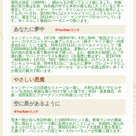
発売が決定（1966年）。槇みちるが歌ってヒット曲しました。作曲
者の宮川泰は生前、自作曲の中でも本作が最も気に入っていると常々
発言していた。ペギー・マーチ、マリソルといった外国人歌手によっ
てもカバーされ、翌1967年にはスクールメイツによってもカバーさ
れた。最近では、2011年にミッツ・マングローブがカバーしていま
す。ＭＩＸらしく魅惑のハーモニーで歌います。
あなたに夢中
※YouTubeリンク
キャンディーズは、1972年（昭和47年）4月にNHK『歌謡グランドシ
ョー』のマスコットガール兼アシスタント（椅子・マイク運び・代理
音合わせ）として誕生。同年12月31日にスクールメイツとして『第
23回NHK紅白歌合戦』の舞台を踏み、多数のメンバーのうち３人は
別の色の衣装を着て舞台中央で踊った。また、橋幸夫が歌唱した『子
連れ狼』でバックコーラスを務めた（出場歴に数えず）。翌1973年
（昭和48年）4月7日、TBS『8時だョ!全員集合』のアシスタントとし
てレギュラー出演。同年9月1日に「あなたに夢中」でレコードデビュ
ーしました。（当時のメインボーカル・センター位置は田中）ＭＩＸ
が親父の魅力で歌います。
やさしい悪魔
キャンディーズの清楚なイメージを一新し、大胆な衣装と“デビルサ
イン”を含めた斬新な振り付けで歌った曲です。作詞・喜多條忠、作
曲・吉田拓郎とフォークソングの作曲コンビです。
空に星があるように
※YouTubeリンク
荒木一郎が自ら作詞作曲した1966年のヒット曲。東海ラジオの番組
『星に唄おう』のテーマ曲に起用されたことにより、全国的に知られ
るきっかけとなった。また、第8回日本レコード大賞新人賞を受賞し
た曲です。バンジョーの音とＭＩＸのハーモニーが印象に残ります。