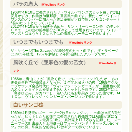
バラの恋人
※YouTubeリンク
1968年4月10日に発売されたザ・ワイルドワンズのヒット曲。作詞は
安井かずみ、作曲は加瀬邦彦、童謡風の曲です。新たにザ・ワイルド
ワンズのメンバーに加わった渡辺茂樹がソロで歌いオリコンチャート
6位のヒットとなっています。
2012年4月10日から放映を始めた「サントリーウーロン茶」のテレビ
ＣＭで、この曲の前半部分がBGMとして使用されています。ワイルド
ワンズとは違うＭＩＸならではの濃厚なハーモニーで歌います。
いつまでもいつまでも
※YouTubeリンク
ザ・サベージ(The Savage)の1966年のヒット曲です。ザ・サベージ
は1965年結成、1967年解散と２年間活動したグループです。
風吹く丘で（亜麻色の髪の乙女）
※YouTubeリ
ンク
1966年に青山ミチが「風吹く丘で」でレコーディングしたが、その
後失踪事件で発売禁止となった。２年間お蔵入りの後、1968年グル
ープサウンズ全盛時代に「ヴィレッジ・シンガーズ」が「亜麻色の髪
の乙女」とタイトルを変えて歌い大ヒットした曲です。2002年には
「島谷ひとみ」がカバーし、若い人にもお馴染みになった曲です。Ｍ
ＩＸは、ヴィレッジ・シンガーズ・バージョンで歌います。
白いサンゴ礁
1969年4月発売のズーニーブー2枚目のシングル。この曲は当初B面だ
ったが、ヒットしたため後年に発売された再発盤ではAB面が逆にな
っている。オリコン最高位18位、累計売上17.7万枚を記録した。ズー
ニーブーの町田義人と上地健一はフォークバンド「キャッスル&ゲイ
ツ」の出身。印象的な前奏を12弦ギターで奏でています。