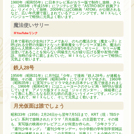
1980年（昭和55年）に日本テレビ系がカラー版で制作し放映、さら
に、2003年（平成15年）にフジテレビ系で『ASTRO BOY 鉄腕アト
ム』リメイクして放映、2009年にはCG映画『ATOM』が公開される
など、広い年代層で親しまれているアニメソングです。ＭＩＸらしく
バンジョーで軽快に元気よく歌います。
魔法使いサリー
※YouTubeリンク
日本で最初の少女向けアニメであり、のちの魔法少女（魔女っ子）と
呼ばれる分野の先駆けとなった東映魔女っ子シリーズ第1作。魔法の
国から人間界へやってきた小学5年生の少女・サリーと、サリーが魔
法使いであることを知らない同級生たちが繰り広げる愛や友情の物
語。当時の女子に親しまれていた。ＭＩＸらしくバンジョーで軽快に
元気よく歌います。
鉄人28号
1956年（昭和31年）に月刊誌『少年』で漫画『鉄人28号』が連載を
開始。その後、1959年（昭和34年）にラジオドラマ化され、1960年
（昭和35年）に実写テレビドラマ化され日本テレビ系で放送されまし
た。1966年（昭和41年）にはニューヨークのテレビ局・WPIXが放送
しています。アメリカ版タイトルは「ジャイガンター」。操縦者によ
って善にも悪にもなる巨大な鉄の兵器というイメージです。バンジョ
ーを入れて、ＭＩＸらしく、そして元気よく歌います。
月光仮面は誰でしょう
昭和33年（1958）2月24日から翌年7月5日まで、KRT（現：TBSテ
レビ）系列で放映されたドラマ『月光仮面』の主題歌です。その後
も、実写版の映画やテレビアニメが何度か作られ、『少年クラブ』
『週刊少年キング』『週刊少年サンデー』や小学館の学年別学習雑誌
に漫画が連載されました。この主題歌は、近藤よしこ＆小鳩会でフル