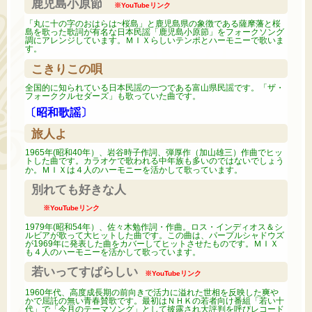
鹿児島小原節
※YouTubeリンク
「丸に十の字のおはらは~桜島」と鹿児島県の象徴である薩摩藩と桜
島を歌った歌詞が有名な日本民謡「鹿児島小原節」をフォークソング
調にアレンジしています。ＭＩＸらしいテンポとハーモニーで歌いま
す。
こきりこの唄
全国的に知られている日本民謡の一つである富山県民謡です。「ザ・
フォーククルセダーズ」も歌っていた曲です。
〔昭和歌謡〕
旅人よ
1965年(昭和40年）、岩谷時子作詞、弾厚作（加山雄三）作曲でヒッ
トした曲です。カラオケで歌われる中年族も多いのではないでしょう
か。ＭＩＸは４人のハーモニーを活かして歌っています。
別れても好きな人
※YouTubeリンク
1979年(昭和54年）、佐々木勉作詞・作曲。ロス・インディオス＆シ
ルビアが歌って大ヒットした曲です。この曲は、パープルシャドウズ
が1969年に発表した曲をカバーしてヒットさせたものです。ＭＩＸ
も４人のハーモニーを活かして歌っています。
若いってすばらしい
※YouTubeリンク
1960年代、高度成長期の前向きで活力に溢れた世相を反映した爽や
かで屈託の無い青春賛歌です。最初はＮＨＫの若者向け番組「若い十
代」で「今月のテーマソング」として披露され大評判を呼びレコード