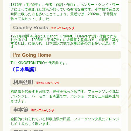
1876年（明治9年）、作者（作詞・作曲）、ヘンリー・クレイ・ワー
クによって生まれた誰もが知っている有名な曲です。小学校で音楽の
時間に歌った方も多いことでしょう。最近では、2002年、平井賢が
歌って大ヒットしました。
Country Roads
※YouTubeリンク
1971年(昭和46年)にB. Danoff, T. Nivert, J. Denver作詞・作曲で作ら
れた曲です。1995年（平成7年）に近藤喜文監督のアニメ映画「耳を
すませば」に使われ、日本語訳の歌でお馴染みの方も多いと思いま
す。
I’m Going Home
The KINGSTON TRIOの代表曲です。
〔日本民謡〕
相馬盆唄
※YouTubeリンク
福島県を代表する民謡で、豊作を祝った歌です。フォークソング風に
アレンジし、ハーモニーも奇麗です。バンジョーの音が三味線を連想
させます。
串本節
※YouTubeリンク
全国的に知られている和歌山県の民謡。フォークソング風にアレンジ
しＭＩＸらしく歌います。