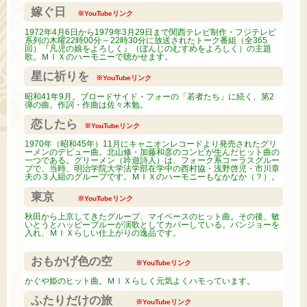
嫁ぐ日
※YouTubeリンク
1972年4月6日から1979年3月29日まで関西テレビ制作・フジテレビ
系列の木曜22時00分 – 22時30分に放送されたトーク番組（全365
回）『凡児の娘をよろしく』（ぼんじのむすめをよろしく）の主題
歌。ＭＩＸのハーモニーで聴かせます。
星に祈りを
※YouTubeリンク
昭和41年9月。ブロードサイド・フォーの「若者たち」に続く、第2
弾の曲。作詞・作曲は佐々木勉。
恋したら
※YouTubeリンク
1970年（昭和45年）11月にキャニオンレコードより発売されたグリ
ーメンのデビュー曲。北山修・加藤和彦のコンビが生んだヒット曲の
一つである。グリーメン（吟遊詩人）は、フォーク系コーラスグルー
プで、当時、明治学院大学法学部在学中の西村協・浅野啓児・市川章
夫の３人組のグループです。ＭＩＸのハーモニーもなかなか（？）。
東京
※YouTubeリンク
秋田から上京してきたグループ、マイペースのヒット曲。その後、敏
いとうとハッピーブルーが演歌としてカバーしている。バンジョーを
入れ、ＭＩＸらしい仕上がりの逸品です。
おもかげ色の空
※YouTubeリンク
かぐや姫のヒット曲。ＭＩＸらしく元気よくハモっています。
ふたりだけの旅
※YouTubeリンク