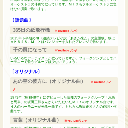
オーケストラの伴奏で歌っています。ＭＩＸもフルオーケストラに負
けない演奏で歌います。
〔話題曲〕
365日の紙飛行機
※YouTubeリンク
2015年下半期のNHK連続テレビ小説「あさが来た」の主題歌。歌は
ＡＫＢ４８。ＭＩＸはバンジョーを入れたアレンジで歌います。
千の風になって
※YouTubeリンク
いろいろなアーティストが歌っていますが、フォークソングとしてハ
ーモニーで歌うグループは少ないでしょう。
〔オリジナル〕
あの空の彼方に（オリジナル曲）
※YouTubeリン
ク
1973年（昭和48年）にデビューした旧知のフォークグループ「お馬
と馬車」の坂田正和さんからいただいたＭＩＸのオリジナル曲です。
４人のハーモニーが光る一曲です。もちろん坂田正和さんの作詞・作
曲です。
言葉（オリジナル曲）
※YouTubeリンク