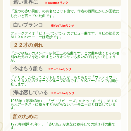
遠い世界に
※YouTubeリンク
「五つの赤い風船」の有名なヒット曲で、作者の西岡たかしが国歌に
したいと言っていた曲です。
白いブランコ
※YouTubeリンク
フォークディオ「ビリーバンバン」のデビュー曲です。サビの部分の
ＭＩＸのハーモニーは絶妙です。
２２才の別れ
「かぐや姫」のメンバー伊勢正三の名曲です。この曲を聴くとその頃
別れた元カノを思い出すというオジサンも多いのではないでしょう
か。
今はもう誰も
※YouTubeリンク
「アリス」が歌ってヒットしましたが、もともとは「ウッディウー」
という３人組のフォークグループの曲です。MIXバージョンでお聞か
せします。
海は恋している
※YouTubeリンク
1968年（昭和43年）、「ザ・リガニーズ」のヒット曲です。ＭＩＸ
も元アーチストに勝らずとも劣らないハーモニーだと自負していま
す。
誰のために
1970年(昭和45年）、「赤い鳥」が東芝に移籍しての第１弾の曲で
す。