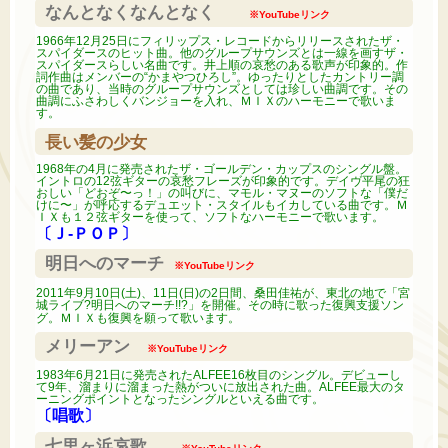
なんとなくなんとなく
※YouTubeリンク
1966年12月25日にフィリップス・レコードからリリースされたザ・
スパイダースのヒット曲。他のグループサウンズとは一線を画すザ・
スパイダースらしい名曲です。井上順の哀愁のある歌声が印象的。作
詞作曲はメンバーの“かまやつひろし”。ゆったりとしたカントリー調
の曲であり、当時のグループサウンズとしては珍しい曲調です。その
曲調にふさわしくバンジョーを入れ、ＭＩＸのハーモニーで歌いま
す。
長い髪の少女
1968年の4月に発売されたザ・ゴールデン・カップスのシングル盤。
イントロの12弦ギターの哀愁フレーズが印象的です。デイヴ平尾の狂
おしい「どおぞ〜っ！」の叫びに、マモル・マヌーのソフトな「僕だ
けに〜」が呼応するデュエット・スタイルもイカしている曲です。Ｍ
ＩＸも１２弦ギターを使って、ソフトなハーモニーで歌います。
〔Ｊ-ＰＯＰ〕
明日へのマーチ
※YouTubeリンク
2011年9月10日(土)、11日(日)の2日間、桑田佳祐が、東北の地で「宮
城ライブ?明日へのマーチ!!?」を開催。その時に歌った復興支援ソン
グ。ＭＩＸも復興を願って歌います。
メリーアン
※YouTubeリンク
1983年6月21日に発売されたALFEE16枚目のシングル。デビューし
て9年、溜まりに溜まった熱がついに放出された曲。ALFEE最大のタ
ーニングポイントとなったシングルといえる曲です。
〔唱歌〕
七里ヶ浜哀歌