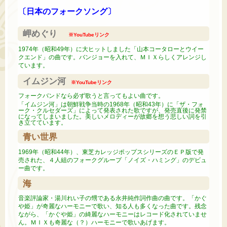
〔日本のフォークソング〕
岬めぐり
※YouTubeリンク
1974年（昭和49年）に大ヒットしました「山本コータローとウイー
クエンド」の曲です。バンジョーを入れて、ＭＩＸらしくアレンジし
ています。
イムジン河
※YouTubeリンク
フォークバンドなら必ず歌うと言ってもよい曲です。
「イムジン河」は朝鮮戦争当時の1968年（昭和43年）に「ザ・フォ
ーク・クルセダーズ」によって発表された歌ですが、発売直後に発禁
になってしまいました。美しいメロディーが故郷を想う悲しい詞を引
き立てています。
青い世界
1969年（昭和44年）、東芝カレッジポップスシリーズのＥＰ版で発
売された、４人組のフォークグループ「ノイズ・ハミング」のデビュ
ー曲です。
海
音楽評論家・湯川れい子の甥である永井純作詞作曲の曲です。「かぐ
や姫」が奇麗なハーモニーで歌い、知る人も多くなった曲です。残念
ながら、「かぐや姫」の綺麗なハーモニーはレコード化されていませ
ん。ＭＩＸも奇麗な（？）ハーモニーで歌いあげます。