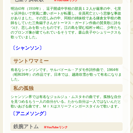
※YouTubeリンク
明治43年（1910年）、逗子開成中学校の部員１２人が厳寒の中、七里
ヶ浜沖合いで突風に遭いボートが転覆し、全員死亡という悲惨な事故
がありました。その悲しみの中、同校の姉妹校である鎌倉女学校の教
師をしていた三角錫子さんがトーマス・ガードン作曲の賛美歌に詩を
つけ、悲しみを歌ったものです。江の島を望む稲村ヶ崎に、少年たち
のブロンズ像が建てられているそうです。森山良子やシュリークスも
歌っていました。
〔シャンソン〕
サントワマミー
有名なシャンソンです。サルバドール・アダモ作詞作曲で、1964年
（昭和39年）の作品です。日本では、越路吹雪が歌って有名になりま
した。
私の孤独
シャンソン界では有名なジョルジュ・ムスタキの曲です。孤独な自分
を見つめるもう一人の自分がいる。たから自分は一人ではないんだと
歌いあげる曲です。ＭＩＸはスリーフィンガースタイルで歌います。
〔アニメソング〕
鉄腕アトム
※YouTubeリンク