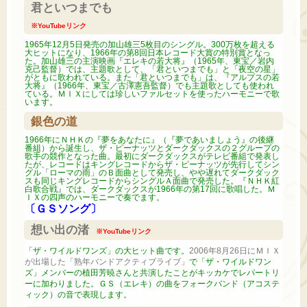
君といつまでも
※YouTubeリンク
1965年12月5日発売の加山雄三5枚目のシングル。300万枚を超える
大ヒットになり、1966年の第8回日本レコード大賞の特別賞となっ
た。加山雄三の主演映画『エレキの若大将』（1965年、東宝／岩内
克己監督）では、主題歌として、「君といつまでも」と「夜空の星」
がともに歌われている。また「君といつまでも」は、『アルプスの若
大将』（1966年、東宝／古澤憲吾監督）でも主題歌としても使われ
ている。ＭＩＸにしては珍しいファルセットを使ったハーモニーで歌
います。
銀色の道
1966年にＮＨＫの『夢をあなたに』（『夢であいましょう』の後継
番組）から誕生し、ザ・ピーナッツとダークダックスの２グループの
歌手の競作となった曲。最初にダークダックスがテレビ番組で発表し
たが、レコードはキングレコードからザ・ピーナッツが先行してシン
グル「ローマの雨」のＢ面曲として発売し、やや遅れてダークダック
スも同じキングレコードからシングルＡ面曲で発売した。『ＮＨＫ紅
白歌合戦』では、ダークダックスが1966年の第17回に歌唱した。Ｍ
ＩＸの四声のハーモニーで奏でます。
〔ＧＳソング〕
想い出の渚
※YouTubeリンク
「ザ・ワイルドワンズ」の大ヒット曲です。
2006年8月26日にＭＩＸ
が出場した「熟年バンドアクティブライブ」
で「ザ・ワイルドワン
ズ」メンバーの植田芳暁さんと共演したことがキッカケでレパートリ
ーに加わりました。ＧＳ（エレキ）の曲をフォークバンド（アコステ
ィック）の音で表現します。