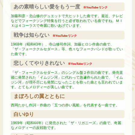
あの素晴らしい愛をもう一度
※YouTubeリンク
加藤和彦・北山修のデュエットで大ヒットした曲です。最近、テレビ
などでフォークソング特集を行うと必ず歌われている曲ですね。ＭＩ
Ｘは４コーラスで奇麗に歌いあげています。
戦争は知らない
※YouTubeリンク
1968年（昭和43年）、寺山修司作詞、加藤ヒロシ作曲の曲で、
「ザ・フォーククルセダース」等、色々なフォークバンドが歌ってい
た曲です。
悲しくてやりきれない
※YouTubeリンク
「ザ・フォーククルセダース」のシングル盤２作目の曲です。発売直
後に発禁された「イムジン河」に代わって急遽作られた曲で、「イム
ジン河」が理不尽にも発禁になったことを歌った曲とも言われていま
す。とてもメロディーが美しい曲です。
まぼろしの翼とともに
西岡たかし作詞・作曲の「五つの赤い風船」を代表する一曲です。
白いゆり
1969年（昭和44年）に発売された「ザ・リガニーズ」の曲で、奇麗
なメロディーの反戦歌です。