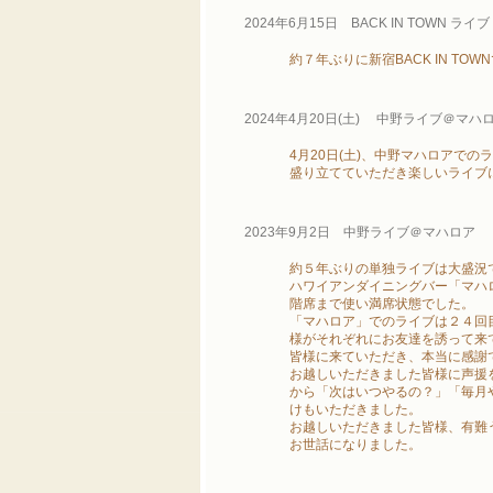
2024年6月15日 BACK IN TOWN ライブ
約７年ぶりに新宿BACK IN T
2024年4月20日(土) 中野ライブ＠マハ
4月20日(土)、中野マハロアで
盛り立てていただき楽しいライブ
2023年9月2日 中野ライブ＠マハロア
約５年ぶりの単独ライブは大盛況
ハワイアンダイニングバー「マハ
階席まで使い満席状態でした。
「マハロア」でのライブは２４回
様がそれぞれにお友達を誘って来
皆様に来ていただき、本当に感謝
お越しいただきました皆様に声援
から「次はいつやるの？」「毎月
けもいただきました。
お越しいただきました皆様、有難
お世話になりました。