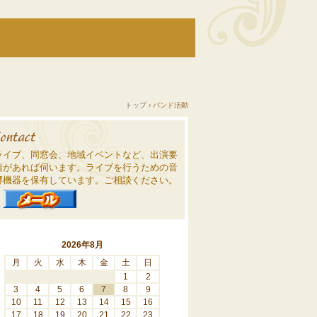
トップ
›
バンド活動
ライブ、同窓会、地域イベントなど、出演要
請があれば伺います。ライブを行うための音
響機器を保有しています。ご相談ください。
2026年8月
月
火
水
木
金
土
日
1
2
3
4
5
6
7
8
9
10
11
12
13
14
15
16
17
18
19
20
21
22
23