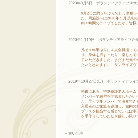
2023年8月5日 ボランティアライブ＠
9月2日に約５年ぶりで行う単独
た。同施設へは2020年１月以来
約１時間のライブでしたが、皆様
2020年1月19日 ボランティアライブ
凡そ１年半ぶりに４人全員揃って
り、身体を揺すったり、楽しんで
ていただきました。まだまだ元の
たいと思います。「サンライズヴ
2019年10月27日(日) ボランティアラ
柏市にある「特別養護老人ホーム 
メンバーで練習を開始ましたが、
た。早くフルメンバーで演奏でき
入居者のご家族も参加し、館内のあ
ブースを担当する感じで、ほぼ半
を手作りしていただき嬉しい限り
« 古い記事