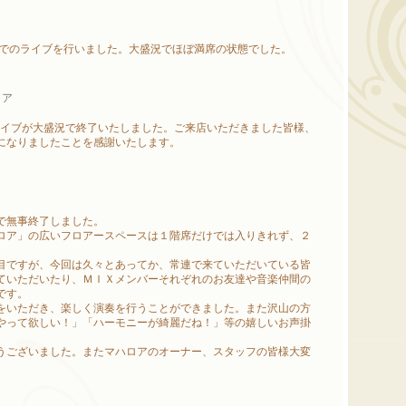
OWNでのライブを行いました。大盛況でほぼ満席の状態でした。
ロア
のライブが大盛況で終了いたしました。ご来店いただきました皆様、
になりましたことを感謝いたします。
で無事終了しました。
ロア」の広いフロアースペースは１階席だけでは入りきれず、２
目ですが、今回は久々とあってか、常連で来ていただいている皆
ていただいたり、ＭＩＸメンバーそれぞれのお友達や音楽仲間の
です。
をいただき、楽しく演奏を行うことができました。また沢山の方
やって欲しい！」「ハーモニーが綺麗だね！」等の嬉しいお声掛
うございました。またマハロアのオーナー、スタッフの皆様大変