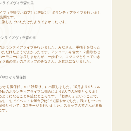
サンライズヴィラ森の里
ライブ（中野マハロア）に先駆け、ボランティアライブを行いまし
の訪問です。
に楽しんでいただけたようでよかったです。
＠サンライズヴィラ森の里
のボランティアライブを行いました。みなさん、手拍子を取った
いただけたようでよかったです。アンコールを含め１２曲歌わせ
ハーモニーには戻りませんが、一歩ずつ、コツコツとやっていき
ィラ森の里」のスタッフのみなさん、お世話になりました。
イブ＠ひかり隣保館
ひかり隣保館」の「秋祭り」に出演しました。10月より4人フル
今回のボランティアライブは都合により3人での演奏となりまし
るようになることを望むところです。「秋祭り」ということで、
ちこちでイベントや屋台(?)がでて賑やかでした。我々も一つの
日張り付いて、3ステージを行いました。スタッフの皆さんが看板
です。