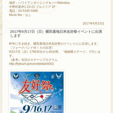
場所：ハワイアンダイニング＆バーMahaloa
中野区新井1-23-21 プルメリア 1F
電話：03-5345-5086
Music fee：なし
2017年9月15日
2017年9月17日（日）横田基地日米友好祭イベントに出演
します
昨年に引き続き、横田基地日米友好祭のイベントにに出演します。
〔フォークバンドＭＩＸの出演〕
9月17日（日）17時30分から40分間、「格納庫ステージ」で行いま
す。
（参考）当日のステージプログラム
http://flyteam.jp/event/detail/4002