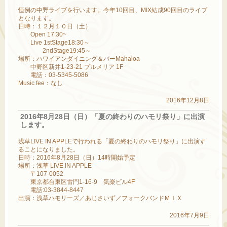
恒例の中野ライブを行います。今年10回目、MIX結成90回目のライブ
となります。
日時：１２月１０日（土）
Open 17:30~
Live 1stStage18:30～
2ndStage19:45～
場所：ハワイアンダイニング＆バーMahaloa
中野区新井1-23-21 プルメリア 1F
電話：03-5345-5086
Music fee：なし
2016年12月8日
2016年8月28日（日）「夏の終わりのハモリ祭り」に出演
します。
浅草LIVE IN APPLEで行われる「夏の終わりのハモリ祭り」に出演す
ることになりました。
日時：2016年8月28日（日）14時開始予定
場所：浅草 LIVE IN APPLE
〒107-0052
東京都台東区雷門1-16-9 気楽ビル4F
電話:03-3844-8447
出演：浅草ハモリーズ／あじさいず／フォークバンドＭＩＸ
2016年7月9日